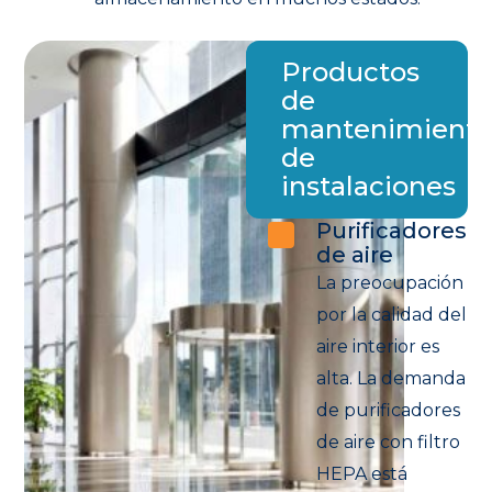
Productos
de
mantenimient
de
instalaciones
Purificadores
de aire
La preocupación
por la calidad del
aire interior es
alta. La demanda
de purificadores
de aire con filtro
HEPA está