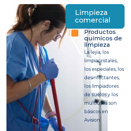
Limpieza
comercial
Productos
químicos de
limpieza
La lejía, los
limpiacristales,
los especiales, los
desinfectantes,
los limpiadores
de suelos y los
multiusos son
básicos en
Avision.