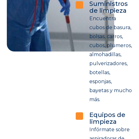
Suministros
de limpieza
Encuentra
cubos de basura,
bolsas, carros,
cubos, plumeros,
almohadillas,
pulverizadores,
botellas,
esponjas,
bayetas y mucho
más.
Equipos de
limpieza
Infórmate sobre
aspiradoras de