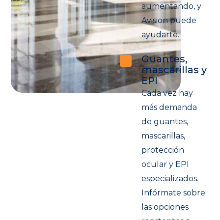
aumentando, y
Avision puede
ayudarte.
Guantes,
mascarillas y
EPI
Cada vez hay
más demanda
de guantes,
mascarillas,
protección
ocular y EPI
especializados.
Infórmate sobre
las opciones